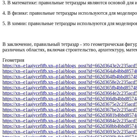
3. В математике: правильные тетраэдры являются основой для
4. В физике: правильные тетраэдры используются для моделиро
5. В химии: правильные тетраэдры используются для моделиров
В заключение, правильный тетраэдр - это геометрическая фигу
различных областях, включая строительство, архитектуру, мат
Геометрия
https://xn--e1aajycefifb.xn--p1ai/blogs_post?id=662d3643e2c235ac
https://xn--e1aajycefifb.xn--p1ai/blogs_post?id=662d364ab4bbd857
https://xn--e1aajycefifb.xn--p1ai/blogs_post?id=662d364fb4bbd857
https://xn--e1aajycefifb.xn--p1ai/blogs_post?id=662d3658e2c235ac
https://xn--e1aajycefifb.xn--p1ai/blogs_post?id=662d365fb4bbd857
https://xn--e1aajycefifb.xn--p1ai/blogs_post?id=662d3664e2c235ac
https://xn--e1aajycefifb.xn--p1ai/blogs_post?id=662d366db4bbd857
https://xn--e1aajycefifb.xn--p1ai/blogs_post?id=662d3675e2c235ac
https://xn--e1aajycefifb.xn--p1ai/blogs_post?id=662d367be2c235ac
https://xn--e1aajycefifb.xn--p1ai/blogs_post?id=662d3681b4bbd857
https://xn--e1aajycefifb.xn--p1ai/blogs_post?id=662d3684e2c235ac
https://xn--e1aajycefifb.xn--p1ai/blogs_post?id=662d368bb4bbd857
https://xn--e1aajycefifb.xn--p1ai/blogs_post?id=662d3693e2c235ac