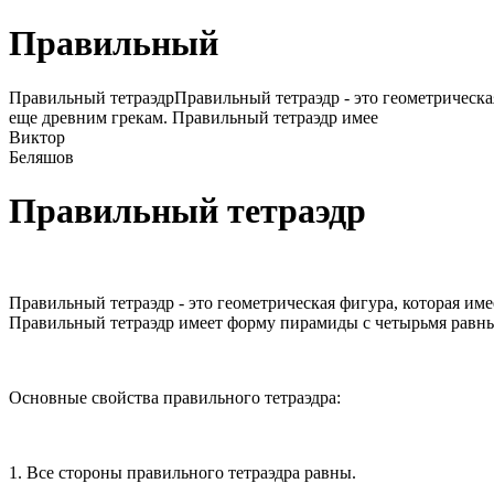
Правильный
Правильный тетраэдрПравильный тетраэдр - это геометрическая
еще древним грекам. Правильный тетраэдр имее
Виктор
Беляшов
Правильный тетраэдр
Правильный тетраэдр - это геометрическая фигура, которая им
Правильный тетраэдр имеет форму пирамиды с четырьмя равн
Основные свойства правильного тетраэдра:
1. Все стороны правильного тетраэдра равны.