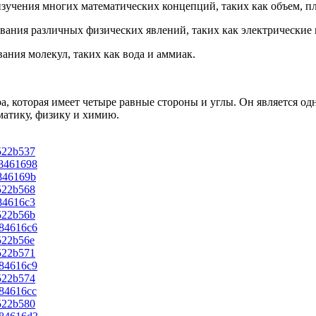
 изучения многих математических концепций, таких как объем, п
вания различных физических явлений, таких как электрические 
ания молекул, таких как вода и аммиак.
ра, которая имеет четыре равные стороны и углы. Он является о
ематику, физику и химию.
d522b537
48461698
4846169b
d522b568
484616c3
d522b56b
484616c6
d522b56e
d522b571
484616c9
d522b574
484616cc
d522b580