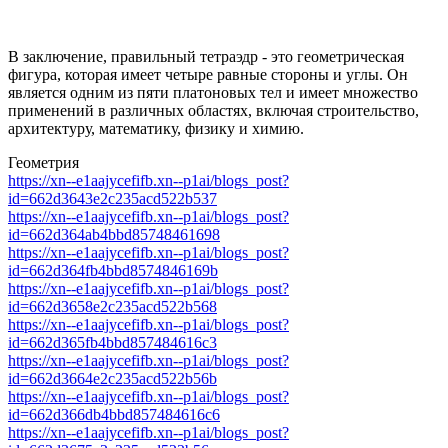
В заключение, правильный тетраэдр - это геометрическая
фигура, которая имеет четыре равные стороны и углы. Он
является одним из пяти платоновых тел и имеет множество
применений в различных областях, включая строительство,
архитектуру, математику, физику и химию.
Геометрия
https://xn--e1aajycefifb.xn--p1ai/blogs_post?
id=662d3643e2c235acd522b537
https://xn--e1aajycefifb.xn--p1ai/blogs_post?
id=662d364ab4bbd85748461698
https://xn--e1aajycefifb.xn--p1ai/blogs_post?
id=662d364fb4bbd8574846169b
https://xn--e1aajycefifb.xn--p1ai/blogs_post?
id=662d3658e2c235acd522b568
https://xn--e1aajycefifb.xn--p1ai/blogs_post?
id=662d365fb4bbd857484616c3
https://xn--e1aajycefifb.xn--p1ai/blogs_post?
id=662d3664e2c235acd522b56b
https://xn--e1aajycefifb.xn--p1ai/blogs_post?
id=662d366db4bbd857484616c6
https://xn--e1aajycefifb.xn--p1ai/blogs_post?