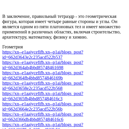
В заключение, правильный тетраэдр - это геометрическая
фигура, которая имеет четыре равные стороны и углы. Он
является одним из пяти платоновых тел и имеет множество
применений в различных областях, включая строительство,
архитектуру, математику, физику и химию.
Геометрия
https://xn--e1aajycefifb.xn--p1ai/blogs_post?
id=662d3643e2c235acd522b537
https://xn--e1aajycefifb.xn--p1ai/blogs_post?
id=662d364ab4bbd85748461698
https://xn--e1aajycefifb.xn--p1ai/blogs_post?
id=662d364fb4bbd8574846169b
https://xn--e1aajycefifb.xn--p1ai/blogs_post?
id=662d3658e2c235acd522b568
https://xn--e1aajycefifb.xn--p1ai/blogs_post?
id=662d365fb4bbd857484616c3
https://xn--e1aajycefifb.xn--p1ai/blogs_post?
id=662d3664e2c235acd522b56b
https://xn--e1aajycefifb.xn--p1ai/blogs_post?
id=662d366db4bbd857484616c6
https://xn--e1aajycefifb.xn--p1ai/blogs_post?