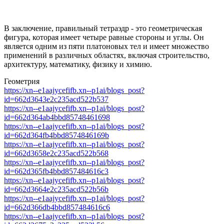
В заключение, правильный тетраэдр - это геометрическая
фигура, которая имеет четыре равные стороны и углы. Он
является одним из пяти платоновых тел и имеет множество
применений в различных областях, включая строительство,
архитектуру, математику, физику и химию.
Геометрия
https://xn--e1aajycefifb.xn--p1ai/blogs_post?
id=662d3643e2c235acd522b537
https://xn--e1aajycefifb.xn--p1ai/blogs_post?
id=662d364ab4bbd85748461698
https://xn--e1aajycefifb.xn--p1ai/blogs_post?
id=662d364fb4bbd8574846169b
https://xn--e1aajycefifb.xn--p1ai/blogs_post?
id=662d3658e2c235acd522b568
https://xn--e1aajycefifb.xn--p1ai/blogs_post?
id=662d365fb4bbd857484616c3
https://xn--e1aajycefifb.xn--p1ai/blogs_post?
id=662d3664e2c235acd522b56b
https://xn--e1aajycefifb.xn--p1ai/blogs_post?
id=662d366db4bbd857484616c6
https://xn--e1aajycefifb.xn--p1ai/blogs_post?